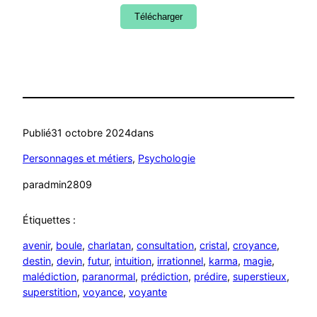
Télécharger
Publié
31 octobre 2024
dans
Personnages et métiers
, 
Psychologie
par
admin2809
Étiquettes :
avenir
, 
boule
, 
charlatan
, 
consultation
, 
cristal
, 
croyance
, 
destin
, 
devin
, 
futur
, 
intuition
, 
irrationnel
, 
karma
, 
magie
, 
malédiction
, 
paranormal
, 
prédiction
, 
prédire
, 
superstieux
, 
superstition
, 
voyance
, 
voyante