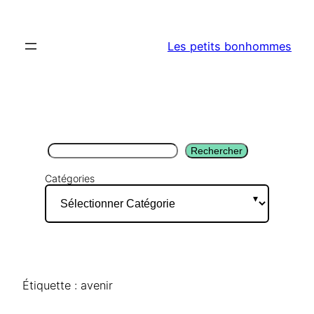
Aller
au
Les petits bonhommes
contenu
Rechercher
Rechercher
Catégories
Étiquette :
avenir