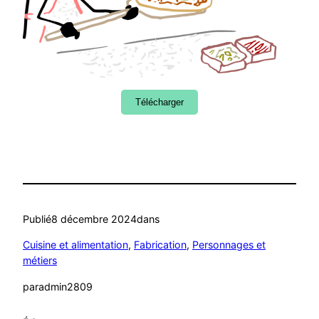
Télécharger
Publié
8 décembre 2024
dans
Cuisine et alimentation
, 
Fabrication
, 
Personnages et
métiers
par
admin2809