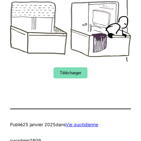
Télécharger
Publié
25 janvier 2025
dans
Vie quotidienne
par
admin2809