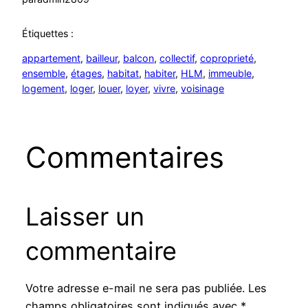
Étiquettes :
appartement
, 
bailleur
, 
balcon
, 
collectif
, 
coproprieté
, 
ensemble
, 
étages
, 
habitat
, 
habiter
, 
HLM
, 
immeuble
, 
logement
, 
loger
, 
louer
, 
loyer
, 
vivre
, 
voisinage
Commentaires
Laisser un
commentaire
Votre adresse e-mail ne sera pas publiée.
Les
champs obligatoires sont indiqués avec
*