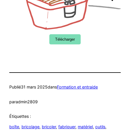
Télécharger
Publié
31 mars 2025
dans
Formation et entraide
par
admin2809
Étiquettes :
boîte
, 
bricolage
, 
bricoler
, 
fabriquer
, 
matériel
, 
outils
, 