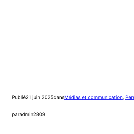
Publié
21 juin 2025
dans
Médias et communication
, 
Per
par
admin2809