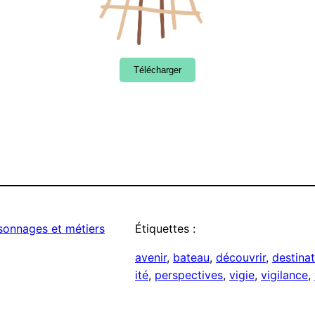
Télécharger
sonnages et métiers
Étiquettes :
avenir
, 
bateau
, 
découvrir
, 
destina
ité
, 
perspectives
, 
vigie
, 
vigilance
, 