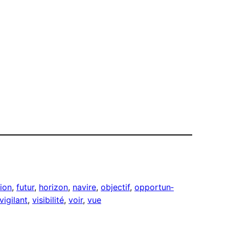
tion
, 
futur
, 
horizon
, 
navire
, 
objectif
, 
opportun­
vigilant
, 
visibilité
, 
voir
, 
vue