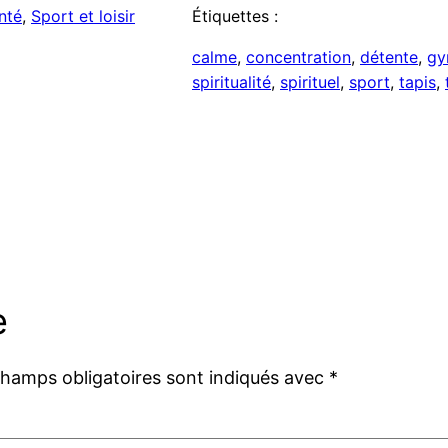
nté
, 
Sport et loisir
Étiquettes :
calme
, 
concentration
, 
détente
, 
g
spiritualité
, 
spirituel
, 
sport
, 
tapis
, 
e
champs obligatoires sont indiqués avec
*