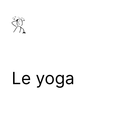
Aller
au
contenu
Le yoga