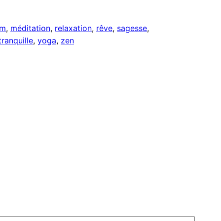
ym
, 
méditation
, 
relaxation
, 
rêve
, 
sagesse
, 
tranquille
, 
yoga
, 
zen