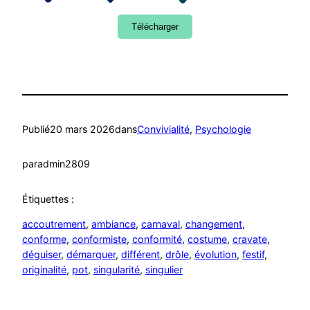
Télécharger
Publié
20 mars 2026
dans
Convivialité
, 
Psychologie
par
admin2809
Étiquettes :
accoutrement
, 
ambiance
, 
carnaval
, 
changement
, 
conforme
, 
conformiste
, 
conformité
, 
costume
, 
cravate
, 
déguiser
, 
démarquer
, 
différent
, 
drôle
, 
évolution
, 
festif
, 
originalité
, 
pot
, 
singularité
, 
singulier