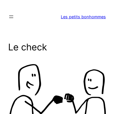
Aller
au
Les petits bonhommes
contenu
Le check