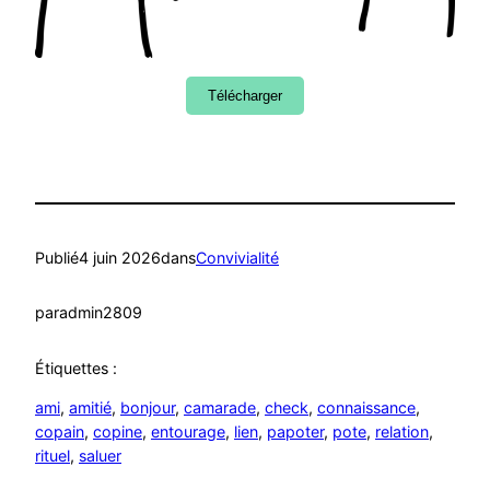
Télécharger
Publié
4 juin 2026
dans
Convivialité
par
admin2809
Étiquettes :
ami
, 
amitié
, 
bonjour
, 
camarade
, 
check
, 
connaissance
, 
copain
, 
copine
, 
entourage
, 
lien
, 
papoter
, 
pote
, 
relation
, 
rituel
, 
saluer