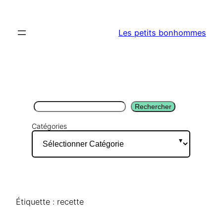
Aller
au
Les petits bonhommes
contenu
Rechercher
Rechercher
Catégories
Étiquette :
recette