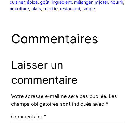
cuisiner
, 
épice
, 
goût
, 
ingrédient
, 
mélanger
, 
mijoter
, 
nourrir
, 
nourriture
, 
plats
, 
recette
, 
restaurant
, 
soupe
Commentaires
Laisser un
commentaire
Votre adresse e-mail ne sera pas publiée.
Les
champs obligatoires sont indiqués avec
*
Commentaire
*