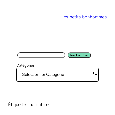
Aller
au
Les petits bonhommes
contenu
Rechercher
Rechercher
Catégories
Étiquette :
nourriture