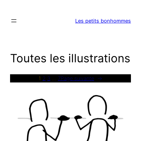
Aller
au
Les petits bonhommes
contenu
Toutes les illustrations
1
2
3
…
7
Page suivante
→