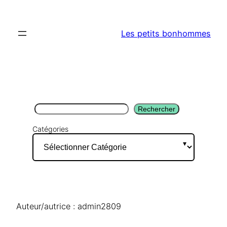
Aller
au
Les petits bonhommes
contenu
Rechercher
Rechercher
Catégories
Auteur/autrice :
admin2809